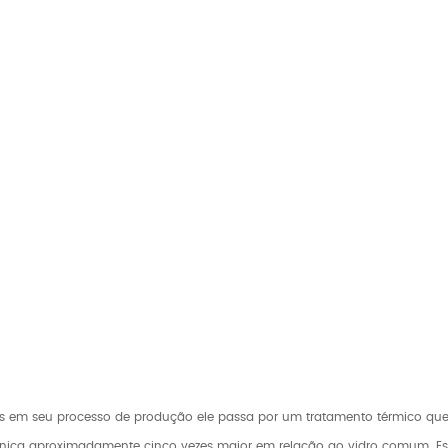
ois em seu processo de produção ele passa por um tratamento térmico qu
ecânica aproximadamente cinco vezes maior em relação ao vidro comum. Es