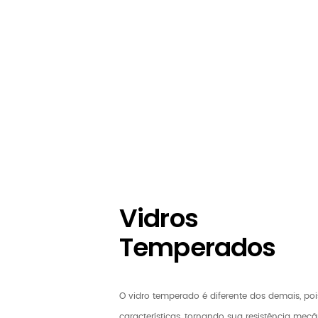
Vidros
Temperados
O vidro temperado é diferente dos demais, p
características, tornando sua resistência m